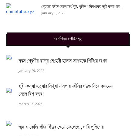
প্রেমের ফাঁদে ফেলে অর্থ লুট, পুলিশ পরিদর্শকের স্ত্রী কারাগারে।
January 5, 2022
জনপ্রিয় পোষ্টসমূহ
নবম শ্রেণীর ছাত্র‌ মে‌হেদী হাসান সাগরকে পি‌টি‌য়ে জখম
January 29, 2022
স্ত্রী-কন্যা হত্যার মিথ্যা মামলায় ফাঁসির দণ্ড নিয়ে কনডেম
সেলে বিশ বছর!
March 13, 2023
জব্দ ৯ কেজি গাঁজা ইঁদুর খেয়ে ফেলেছে , দাবি পুলিশের