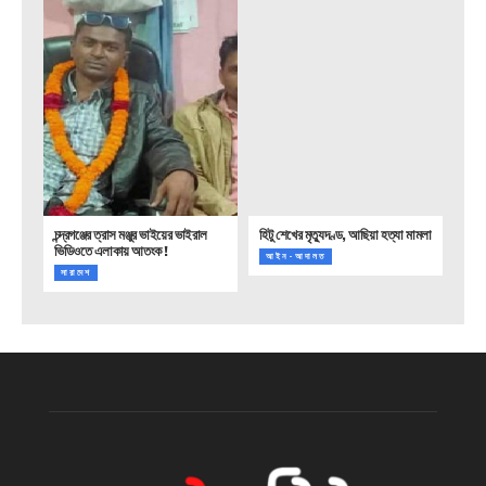
চন্দ্রগঞ্জের ত্রাস মঞ্জুর ভাইয়ের ভাইরাল
হিটু শেখের মৃত্যুদণ্ড, আছিয়া হত্যা মামলা
ভিডিওতে এলাকায় আতংক !
আইন-আদালত
সারাদেশ