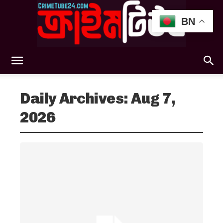
BN
Crimetube24
Daily Archives: Aug 7,
2026