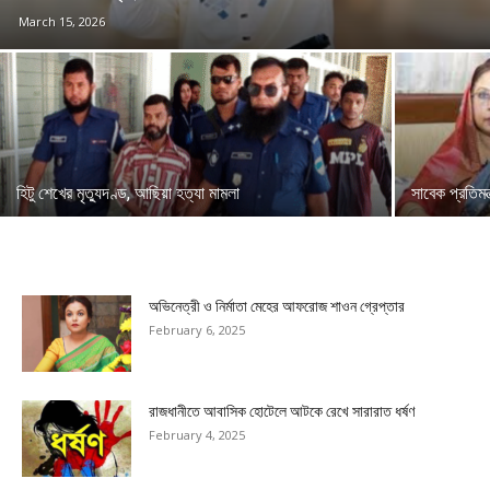
March 15, 2026
হিটু শেখের মৃত্যুদণ্ড, আছিয়া হত্যা মামলা
সাবেক প্রতিমন্
অভিনেত্রী ও নির্মাতা মেহের আফরোজ শাওন গ্রেপ্তার
February 6, 2025
রাজধানীতে আবাসিক হোটেলে আটকে রেখে সারারাত ধর্ষণ
February 4, 2025