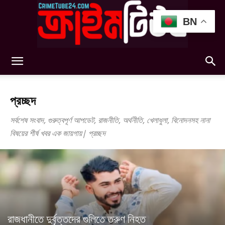
BN
Crimetube24
প্রচ্ছদ
সর্বশেষ সংবাদ, গুরুত্বপূর্ণ আপডেট, রাজনীতি, অর্থনীতি, খেলাধুলা, বিনোদনসহ নানা
বিষয়ের শীর্ষ খবর এক জায়গায়| প্রচ্ছদ
রাজধানীতে দুর্বৃত্তদের গুলিতে তরুণ নিহত