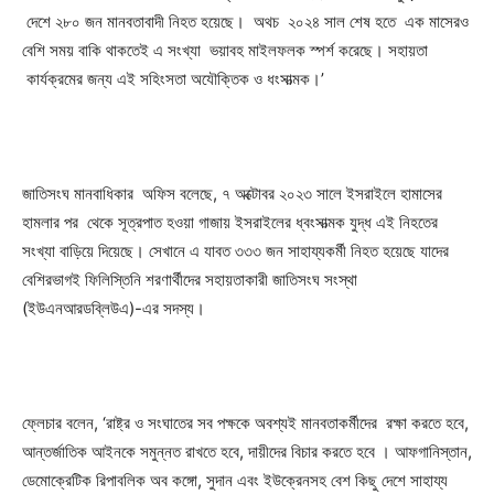
দেশে ২৮০ জন মানবতাবাদী নিহত হয়েছে। অথচ ২০২৪ সাল শেষ হতে এক মাসেরও
বেশি সময় বাকি থাকতেই এ সংখ্যা ভয়াবহ মাইলফলক স্পর্শ করেছে। সহায়তা
কার্যক্রমের জন্য এই সহিংসতা অযৌক্তিক ও ধংসাত্মক।’
জাতিসংঘ মানবাধিকার অফিস বলেছে, ৭ অক্টোবর ২০২৩ সালে ইসরাইলে হামাসের
হামলার পর থেকে সূত্রপাত হওয়া গাজায় ইসরাইলের ধ্বংসাত্মক যুদ্ধ এই নিহতের
সংখ্যা বাড়িয়ে দিয়েছে। সেখানে এ যাবত ৩৩৩ জন সাহায্যকর্মী নিহত হয়েছে যাদের
বেশিরভাগই ফিলিস্তিনি শরণার্থীদের সহায়তাকারী জাতিসংঘ সংস্থা
(ইউএনআরডব্লিউএ)-এর সদস্য।
ফ্লেচার বলেন, ‘রাষ্ট্র ও সংঘাতের সব পক্ষকে অবশ্যই মানবতাকর্মীদের রক্ষা করতে হবে,
আন্তর্জাতিক আইনকে সমুন্নত রাখতে হবে, দায়ীদের বিচার করতে হবে । আফগানিস্তান,
ডেমোক্রেটিক রিপাবলিক অব কঙ্গো, সুদান এবং ইউক্রেনসহ বেশ কিছু দেশে সাহায্য