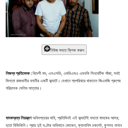
নিউজ শুনতে ক্লিক করুন
নিজস্ব প্রতিবেদক :
বিদেশী মদ, এলএসডি, এমডিএমএ এমনকি সিনথেটিক গাঁজা, সবই
মিলতো রাজধানীর বনানীর একটি ফ্ল্যাটে। যেখানে স্বপরিবারে থাকতেন জিএমজি গ্রুপের
পরিচালক সেলিম সাত্তার।
মাদকদ্রব্য নিয়ন্ত্রণ
অধিদপ্তরের দাবি, প্রতিদিনই এই ফ্ল্যাটেই বসতো মাদকের আসর;
হতো বিকিকিনি। প্রায় দুই ঘণ্টার অভিযানে কোকেন, ক্যানাবিস চকলেট, কুশসহ নানান