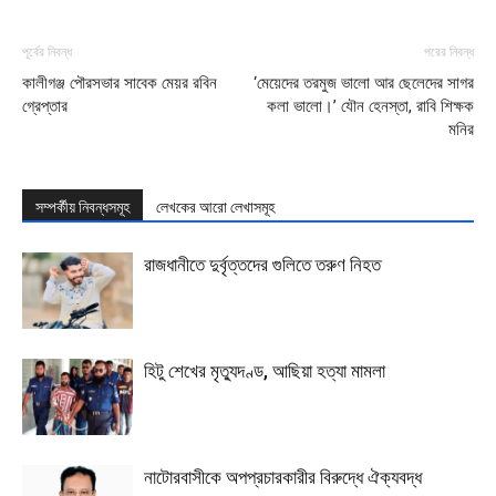
পূর্বের নিবন্ধ
পরের নিবন্ধ
কালীগঞ্জ পৌরসভার সাবেক মেয়র রবিন
‘মেয়েদের তরমুজ ভালো আর ছেলেদের সাগর
গ্রেপ্তার
কলা ভালো।’ যৌন হেনস্তা, রাবি শিক্ষক
মনির
সম্পর্কীয় নিবন্ধসমূহ
লেখকের আরো লেখাসমূহ
রাজধানীতে দুর্বৃত্তদের গুলিতে তরুণ নিহত
হিটু শেখের মৃত্যুদণ্ড, আছিয়া হত্যা মামলা
নাটোরবাসীকে অপপ্রচারকারীর বিরুদ্ধে ঐক্যবদ্ধ